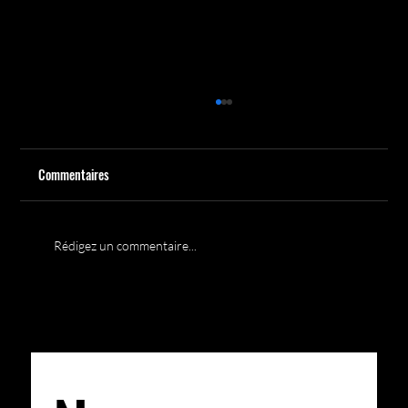
Commentaires
Rédigez un commentaire...
Magic Riviera à l'honneur dans IN MAGAZINE : Un
partenariat qui reflète l'esprit d'IN CLUB
LIMITED EDITION
LIMITED EDITION
LIMITED EDITION
LIMITED EDI