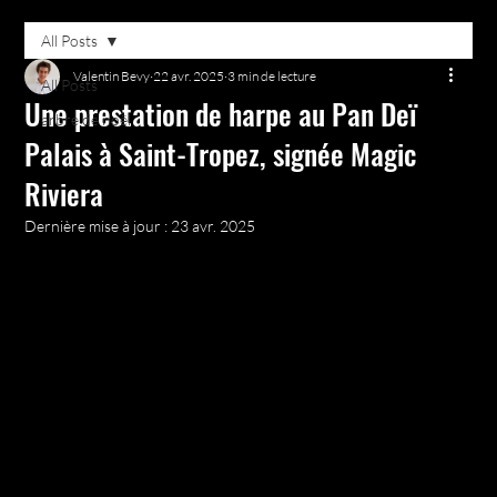
All Posts
Valentin Bevy
22 avr. 2025
3 min de lecture
All Posts
Une prestation de harpe au Pan Deï
arbre de noël
Palais à Saint-Tropez, signée Magic
Riviera
Dernière mise à jour :
23 avr. 2025